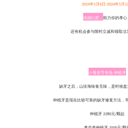
年
月
日
年
月
202
4
5
6
-202
4
5
1
佳德口腔，
助力你的孝心
还有机会参与限时立减和领取洁
☆母亲节专场·种植牙
缺牙之后，山珍海味食无味，是时候盘
种植牙是现在比较可靠的缺牙修复方法，
种植牙
元
颗起
2280
/
奥齿泰种植牙
元
颗
3500
/