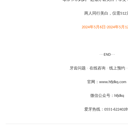
两人同行美白，
仅需
512
年
月
日
年
月
202
4
5
6
-202
4
5
1
···
···
END
牙齿问题
· 在线咨询 · 线上预约 
官网：
www.hfjdkq.com
微信公众号：
hfjdkq
爱牙热线：
0551-622402