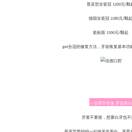
普及型全瓷冠
元
颗
1200
/
德国全瓷冠
元
颗
2280
/
瓷贴面
元
颗起
1500
/
合适的修复方法，牙齿恢复基本功
get
☆母亲节专场·牙齿美白
牙黄不要烦，想要白牙也不
母亲节带妈妈一起做牙齿美白，享受