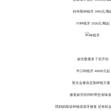
科特斯种植牙
元
颗
3900
/
种植牙
元
颗起
ITI
5500
/
缺失数量多了也不怕
半口种植牙
元起
40000
医生会量齿定制种植方案
修复缺牙的同时帮您省钱
陪妈妈面诊种植或假牙修复
还有机