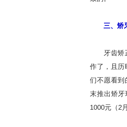
三、矫牙
牙齿矫正
作了，且历
们不愿看到
末推出矫牙
1000元（2