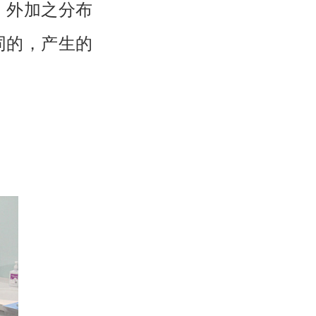
，外加之分布
同的，产生的