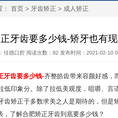
置：
首页
>
牙齿矫正
>
成人矫正
正牙齿要多少钱-矫牙也有
：佳德口腔 阅读次数：
82
发布时间：2021-02-10 08
正牙齿要多少钱-
齐整皓齿带来容颜好感，
拉低印象分。除了拉低美观度，咀嚼、言
牙齿矫正于多数求美之人是期待的，但是
表，了解合肥矫正牙齿到底要多少钱？