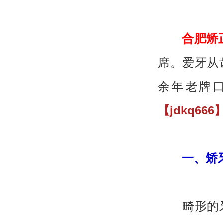
合肥矫
席。爱牙从
余年老牌
【jdkq666
一、矫牙
畸形的牙