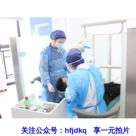
关注公众号：hfjdkq 享一元拍片