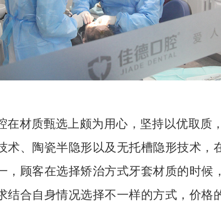
材质甄选上颇为用心，坚持以优取质，
技术、陶瓷半隐形以及无托槽隐形技术，
一，顾客在选择矫治方式牙套材质的时候
求结合自身情况选择不一样的方式，价格